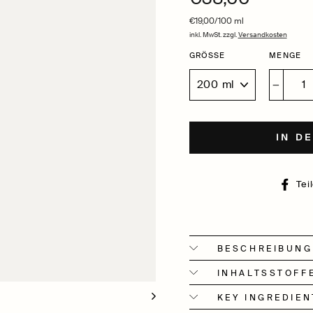
Preis
€19,00
/
100 ml
inkl. MwSt. zzgl.
Versandkosten
GRÖSSE
MENGE
−
IN D
Tei
BESCHREIBUNG
INHALTSSTOFF
KEY INGREDIEN