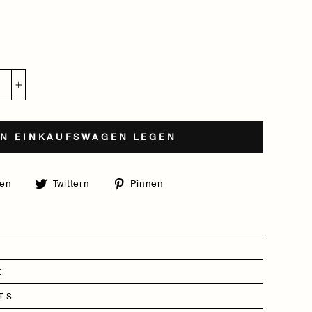
+
EN EINKAUFSWAGEN LEGEN
Auf
Auf
Auf
len
Twittern
Pinnen
Facebook
Twitter
Pinterest
teilen
twittern
pinnen
E
TS