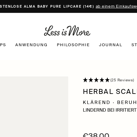
ab einem Einkaufsw
STENLOSE ALMA BABY PURE LIPCARE (14€)
PS
ANWENDUNG
PHILOSOPHIE
JOURNAL
S
(25 Reviews)
HERBAL SCAL
KLÄREND · BERU
LINDERND BEI IRRITIE
€38,00
Normaler