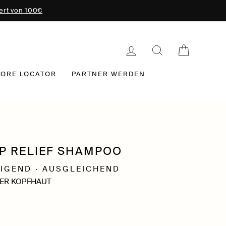
ert von 100€
EINLOGGEN
SUCHE
EINKAU
TORE LOCATOR
PARTNER WERDEN
P RELIEF SHAMPOO
HIGEND · AUSGLEICHEND
RTER KOPFHAUT