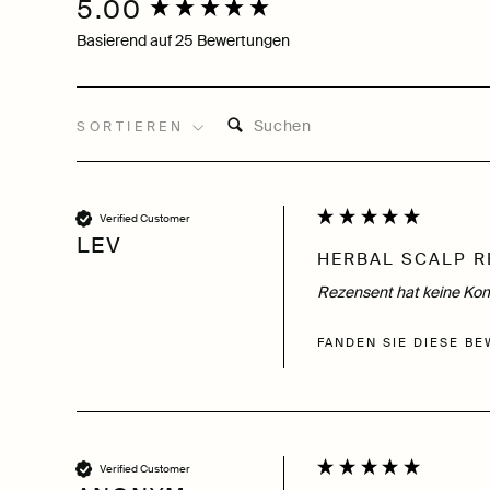
5.00
New content loaded
Basierend auf 25 Bewertungen
SUCHEN:
SORTIEREN
Verified Customer
LEV
HERBAL SCALP R
Rezensent hat keine Kom
FANDEN SIE DIESE BE
Verified Customer