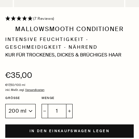
(7 Reviews)
MALLOWSMOOTH CONDITIONER
INTENSIVE FEUCHTIGKEIT ·
GESCHMEIDIGKEIT · NÄHREND
KUR FÜR TROCKENES, DICKES & BRÜCHIGES HAAR
€35,00
Normaler
Preis
€17,50
/
100 ml
inkl. MwSt. zzgl.
Versandkosten
GRÖSSE
MENGE
−
+
IN DEN EINKAUFSWAGEN LEGEN