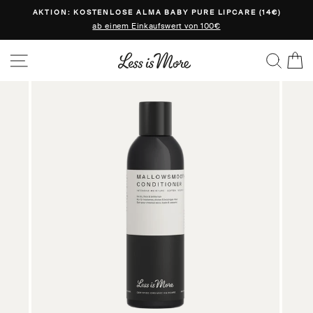
Direkt
AKTION: KOSTENLOSE ALMA BABY PURE LIPCARE (14€)
zum
ab einem Einkaufswert von 100€
Inhalt
SEITENNAVIGATION
SUC
E