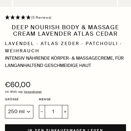
(5 Reviews)
DEEP NOURISH BODY & MASSAGE
CREAM LAVENDER ATLAS CEDAR
LAVENDEL · ATLAS ZEDER · PATCHOULI ·
WEIHRAUCH
INTENSIV NÄHRENDE KÖRPER- & MASSAGECREME, FÜR
LANGANHALTEND GESCHMEIDIGE HAUT
€60,00
Normaler
Preis
inkl. MwSt. zzgl.
Versandkosten
GRÖSSE
MENGE
−
+
IN DEN EINKAUFSWAGEN LEGEN