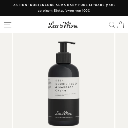
Direkt
AKTION: KOSTENLOSE ALMA BABY PURE LIPCARE (14€)
zum
ab einem Einkaufswert von 100€
Inhalt
SEITENNAVIGATION
SUC
E